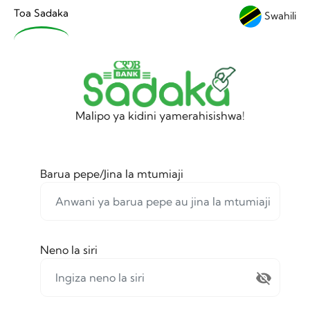
Toa Sadaka
Swahili
Malipo ya kidini yamerahisishwa!
Barua pepe/Jina la mtumiaji
Neno la siri